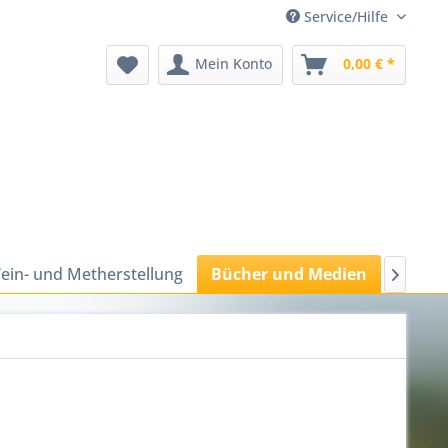
Service/Hilfe
Mein Konto
0,00 € *
ein- und Metherstellung
Bücher und Medien
Bienen
