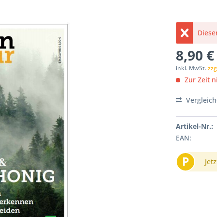
Dieser
8,90 €
inkl. MwSt.
zzg
Zur Zeit ni
Vergleic
Artikel-Nr.:
EAN:
P
Jetz