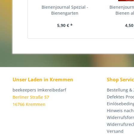
Bienenjournal Spezial -
Bienenjourna
Bienengarten
Bienen a
5,90 € *
4,50
Unser Laden in Kremmen
Shop Servi
beekeepers Imkereibedarf
Bestellung &
Defektes Pro
Berliner Straße 57
Einlösebedin
16766 Kremmen
Hinweis nach
Widerrufsfor
Widerrufsrec
Versand