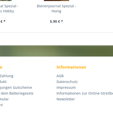
l Spezial -
Bienenjournal Spezial -
ls Hobby
Honig
 € *
5,90 € *
ce
Informationen
 Zahlung
AGB
dukt
Datenschutz
gungen Gutscheine
Impressum
 dem Batteriegesetz
Informationen zur Online-Streitb
mular
Newsletter
ht