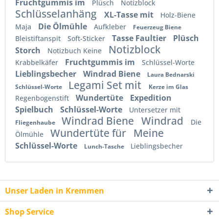
Fruchtgummis im
Plüsch
Notizblock
Schlüsselanhäng
XL-Tasse mit
Holz-Biene
Die Ölmühle
Maja
Aufkleber
Feuerzeug Biene
Tasse Faultier
Plüsch
Bleistiftanspit
Soft-Sticker
Notizblock
Storch
Notizbuch Keine
Fruchtgummis im
Krabbelkäfer
Schlüssel-Worte
Lieblingsbecher
Windrad Biene
Laura Bednarski
Legami Set mit
Schlüssel-Worte
Kerze im Glas
Wundertüte
Expedition
Regenbogenstift
Spielbuch
Schlüssel-Worte
Untersetzer mit
Windrad Biene
Windrad
Die
Fliegenhaube
Wundertüte für
Meine
Ölmühle
Schlüssel-Worte
Lieblingsbecher
Lunch-Tasche
Unser Laden in Kremmen
Shop Service