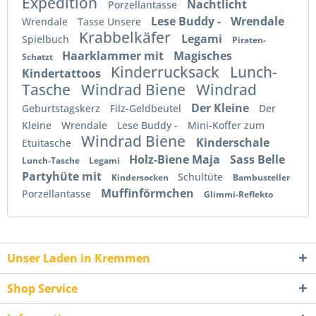
Expedition
Nachtlicht
Porzellantasse
Lese Buddy -
Wrendale
Wrendale
Tasse Unsere
Krabbelkäfer
Legami
Spielbuch
Piraten-
Haarklammer mit
Magisches
Schatzt
Kinderrucksack
Lunch-
Kindertattoos
Tasche
Windrad Biene
Windrad
Der Kleine
Geburtstagskerz
Filz-Geldbeutel
Der
Kleine
Wrendale
Lese Buddy -
Mini-Koffer zum
Windrad Biene
Kinderschale
Etuitasche
Holz-Biene Maja
Sass Belle
Lunch-Tasche
Legami
Partyhüte mit
Schultüte
Kindersocken
Bambusteller
Muffinförmchen
Porzellantasse
Glimmi-Reflekto
Unser Laden in Kremmen
Shop Service