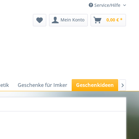
Service/Hilfe
Mein Konto
0,00 € *
etik
Geschenke für Imker
Geschenkideen
Harmon
