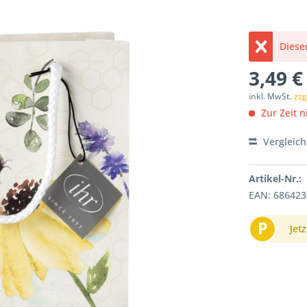
Dieser
3,49 €
inkl. MwSt.
zzg
Zur Zeit ni
Vergleic
Artikel-Nr.:
EAN: 68642
P
Jetz