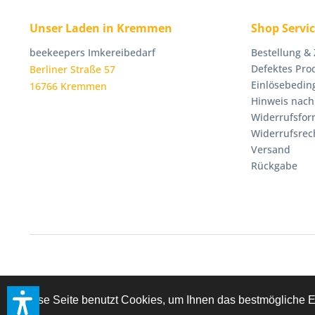
Unser Laden in Kremmen
Shop Servi
beekeepers Imkereibedarf
Bestellung &
Defektes Pro
Berliner Straße 57
Einlösebedin
16766 Kremmen
Hinweis nach
Widerrufsfor
Widerrufsrec
Versand
Rückgabe
Diese Seite benutzt Cookies, um Ihnen das bestmögliche E
* Alle Preise inkl. geset