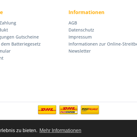
ce
Informationen
 Zahlung
AGB
dukt
Datenschutz
gungen Gutscheine
Impressum
 dem Batteriegesetz
Informationen zur Online-Streitb
mular
Newsletter
ht
rlebnis zu bieten.
Mehr Informationen
zl. Mehrwertsteuer zzgl.
Versandkosten
und ggf. Nachnahmegebühren, wenn ni