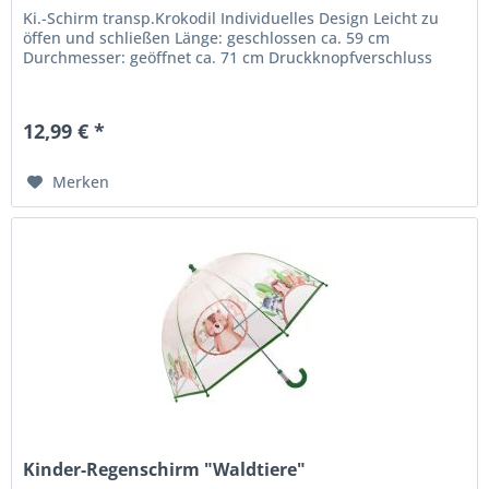
Ki.-Schirm transp.Krokodil Individuelles Design Leicht zu
öffen und schließen Länge: geschlossen ca. 59 cm
Durchmesser: geöffnet ca. 71 cm Druckknopfverschluss
12,99 € *
Merken
Kinder-Regenschirm "Waldtiere"