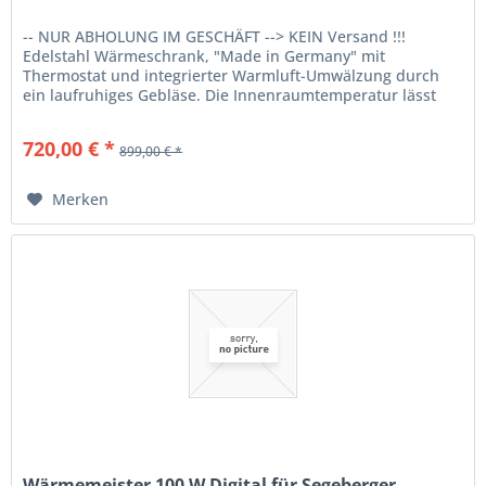
-- NUR ABHOLUNG IM GESCHÄFT --> KEIN Versand !!!
Edelstahl Wärmeschrank, "Made in Germany" mit
Thermostat und integrierter Warmluft-Umwälzung durch
ein laufruhiges Gebläse. Die Innenraumtemperatur lässt
sich durch ein außen liegendes...
720,00 € *
899,00 € *
Merken
Wärmemeister 100 W Digital für Segeberger