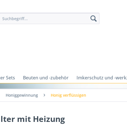
er Sets
Beuten und -zubehör
Imkerschutz und -wer
Honiggewinnung
Honig verflüssigen
lter mit Heizung