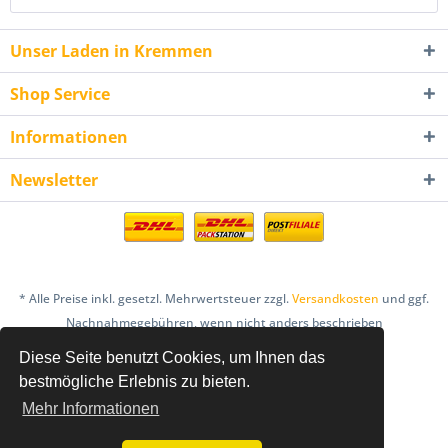
Unser Laden in Kremmen
Shop Service
Informationen
Newsletter
* Alle Preise inkl. gesetzl. Mehrwertsteuer zzgl.
Versandkosten
und ggf.
Nachnahmegebühren, wenn nicht anders beschrieben
Diese Seite benutzt Cookies, um Ihnen das
AGB
Bestellung & Zahlung
Datenschutz
bestmögliche Erlebnis zu bieten.
Einlösebedingungen Gutscheine
Mehr Informationen
Hinweis nach dem Batteriegesetz
Impressum