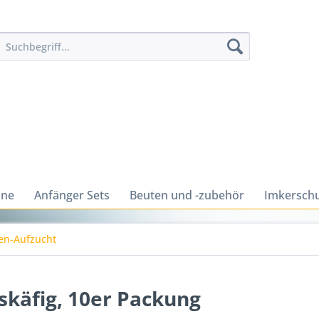
ine
Anfänger Sets
Beuten und -zubehör
Imkerschu
en-Aufzucht
skäfig, 10er Packung