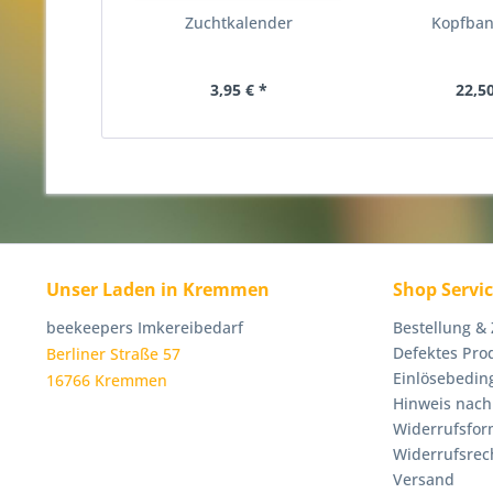
Zuchtkalender
Kopfba
3,95 € *
22,50
Unser Laden in Kremmen
Shop Servi
beekeepers Imkereibedarf
Bestellung &
Defektes Pro
Berliner Straße 57
Einlösebedin
16766 Kremmen
Hinweis nach
Widerrufsfor
Widerrufsrec
Versand