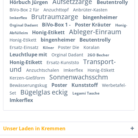
Aufsetzzarge
Hörbuch Jürgen
Beutentrolly
BiVo-Box 2 für
Anzuchttopf
Anbrüter-Kasten
Brutraumzarge
bingenheimer
Imkerflex
BiVo-Box 1 -
Poster Kräuter
Orginal Dadant
Honig-
Ableger-Einraum
Honig-Etikett
Abfülleim
bingenheimer
Beutentrolly
Honig-Etikett
Ersatz-Einsatz
Poster Die
Koralan
Kilner
Leuchtlupe mit
Orginal Dadant
2GO Becher
Transport-
Honig-Etikett
Ersatz-Kunststo
und
Anzuchtschalen
Imkerflex
Honig-Etikett
Sonnenwachsschm
Kerzen-Gießform
Poster
Kunststoff
Bewässerungskug
Werbetafel-
Bügelglas eckig
Set
Legami Tasche
Imkerflex
Unser Laden in Kremmen