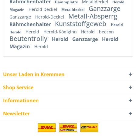
Rähmchenhalter
Metalldeckel
Dämmplatte
Herold
Ganzzarge
Herold Deckel
Magazin
Metalldeckel
Metall-Absperrg
Ganzzarge
Herold-Deckel
Kunststoffgeweb
Rähmchenhalter
Herold
Herold
Herold-Königinn
Herold
beecon
Herold
Beutentrolly
Herold
Ganzzarge
Herold
Magazin
Herold
Unser Laden in Kremmen
Shop Service
Informationen
Newsletter