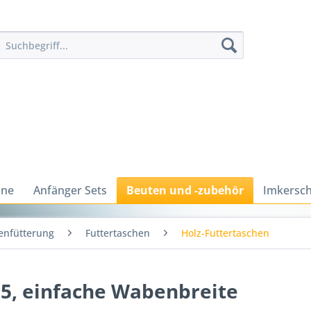
ine
Anfänger Sets
Beuten und -zubehör
Imkersch
enfütterung
Futtertaschen
Holz-Futtertaschen
,5, einfache Wabenbreite