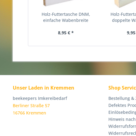
Holz-Futtertasche DNM,
Holz-Futter
einfache Wabenbreite
doppelte W
8,95 € *
9,95
Unser Laden in Kremmen
Shop Servi
beekeepers Imkereibedarf
Bestellung &
Defektes Pro
Berliner Straße 57
Einlösebedin
16766 Kremmen
Hinweis nach
Widerrufsfor
Widerrufsrec