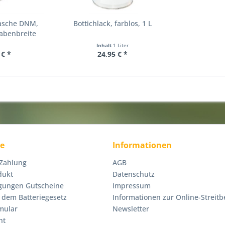
tasche DNM,
Bottichlack, farblos, 1 L
abenbreite
Inhalt
1 Liter
 € *
24,95 € *
ce
Informationen
 Zahlung
AGB
dukt
Datenschutz
gungen Gutscheine
Impressum
 dem Batteriegesetz
Informationen zur Online-Streitb
mular
Newsletter
ht