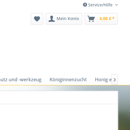
Service/Hilfe
Mein Konto
0,00 € *
utz und -werkzeug
Königinnenzucht
Honig ernten u
