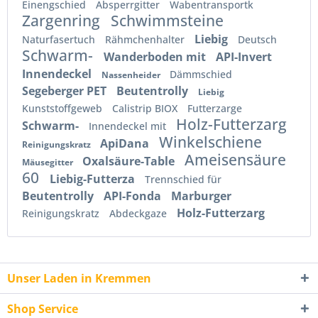
Einengschied
Absperrgitter
Wabentransportk
Zargenring
Schwimmsteine
Liebig
Naturfasertuch
Rähmchenhalter
Deutsch
Schwarm-
Wanderboden mit
API-Invert
Innendeckel
Dämmschied
Nassenheider
Segeberger PET
Beutentrolly
Liebig
Kunststoffgeweb
Calistrip BIOX
Futterzarge
Holz-Futterzarg
Schwarm-
Innendeckel mit
Winkelschiene
ApiDana
Reinigungskratz
Ameisensäure
Oxalsäure-Table
Mäusegitter
60
Liebig-Futterza
Trennschied für
Beutentrolly
API-Fonda
Marburger
Holz-Futterzarg
Reinigungskratz
Abdeckgaze
Unser Laden in Kremmen
Shop Service