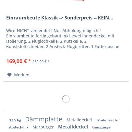
Einraumbeute Klassik -> Sonderpreis -- KEIN...
Wird NICHT versendet ! Nur Abholung möglich !
Einraumbeute fertig gebaut inkl. zwei Innendeckel mit
Isolierung, 2 Fluglochkeile, 2 Putzkeile, 2
Kunststoffschieber, 2 Ansteck-Flugbretter, 1 Futtertasche
breit für ca. 5,5 Liter...
169,00 € *
269,00 € *
Merken
Dämmplatte
Metalldeckel
12 5 kg
Trinkinsel für
Metalldeckel
Marburger
Abdeck-Fix
Ganzzarge