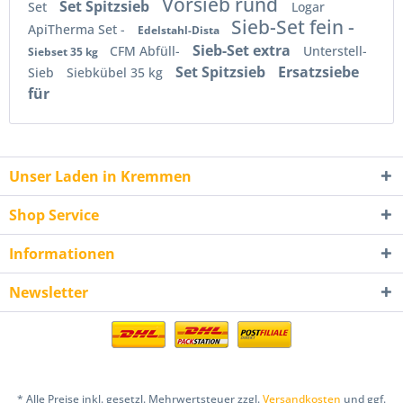
Vorsieb rund
Set Spitzsieb
Set
Logar
Sieb-Set fein -
ApiTherma Set -
Edelstahl-Dista
Sieb-Set extra
CFM Abfüll-
Unterstell-
Siebset 35 kg
Set Spitzsieb
Ersatzsiebe
Sieb
Siebkübel 35 kg
für
Unser Laden in Kremmen
Shop Service
Informationen
Newsletter
* Alle Preise inkl. gesetzl. Mehrwertsteuer zzgl.
Versandkosten
und ggf.