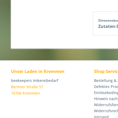
Zitronensäu
Zutaten-
Unser Laden in Kremmen
Shop Servi
beekeepers Imkereibedarf
Bestellung &
Defektes Pro
Berliner Straße 57
Einlösebedin
16766 Kremmen
Hinweis nach
Widerrufsfor
Widerrufsrec
Versand