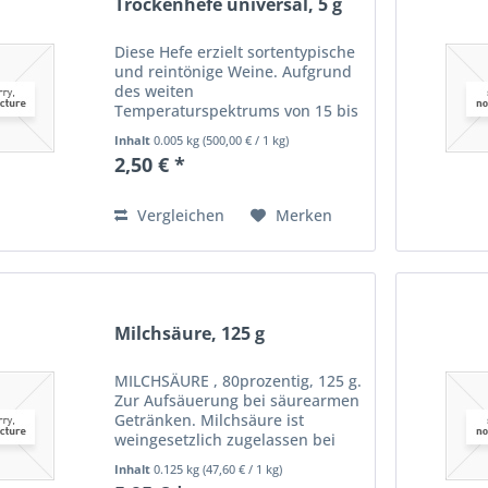
Trockenhefe universal, 5 g
Diese Hefe erzielt sortentypische
und reintönige Weine. Aufgrund
des weiten
Temperaturspektrums von 15 bis
23°C ist sie für eine rasche und
Inhalt
0.005 kg
(
500,00 €
/ 1 kg)
sichere Vergärung von allen
2,50 € *
Weiß-, Rot- und Roséweinen
sowie Obstmaischen und -
mosten universell...
Vergleichen
Merken
Milchsäure, 125 g
MILCHSÄURE , 80prozentig, 125 g.
Zur Aufsäuerung bei säurearmen
Getränken. Milchsäure ist
weingesetzlich zugelassen bei
der Herstellung von Apfel- und
Inhalt
0.125 kg
(
47,60 €
/ 1 kg)
Birnenwein sowie bei Erdbeer-