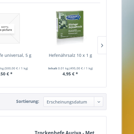
e universal, 5 g
Hefenährsalz 10 x 1 g
Zutate
 kg
(
500,00 €
/ 1 kg)
Inhalt
0.01 kg
(
495,00 €
/ 1 kg)
,50 € *
4,95 € *
24,
Sortierung:
Trockenhefe Auriva - Met,