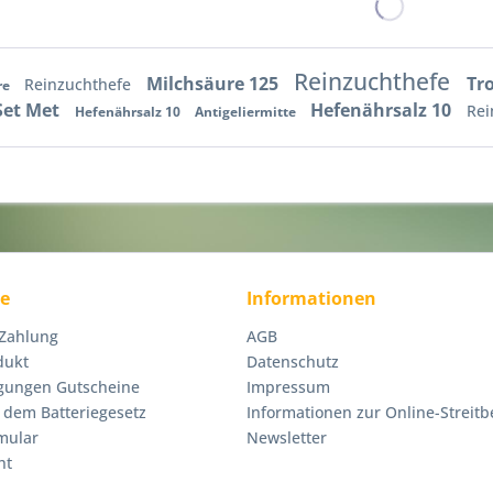
Reinzuchthefe
Milchsäure 125
Tr
Reinzuchthefe
re
Set Met
Hefenährsalz 10
Rei
Hefenährsalz 10
Antigeliermitte
ce
Informationen
 Zahlung
AGB
dukt
Datenschutz
gungen Gutscheine
Impressum
 dem Batteriegesetz
Informationen zur Online-Streitb
mular
Newsletter
ht