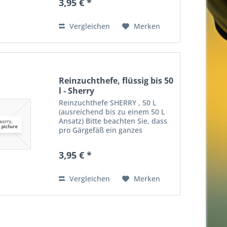
3,95 € *
Gärbehälter darf nur zu 2/3
gefüllt sein! Um eine sichere
Gärung...
Vergleichen
Merken
Reinzuchthefe, flüssig bis 50
l - Sherry
Reinzuchthefe SHERRY , 50 L
(ausreichend bis zu einem 50 L
Ansatz) Bitte beachten Sie, dass
pro Gärgefäß ein ganzes
Fläschchen Reinzuchthefe
zugegeben werden muss. Der
3,95 € *
Gärbehälter darf nur zu 2/3
gefüllt sein! Um eine sichere
Gärung zu...
Vergleichen
Merken