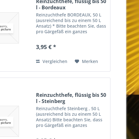
Reinzuchthefe, flüssig bis 50
l - Bordeaux
Reinzuchthefe BORDEAUX, 50 L
(ausreichend bis zu einem 50 L
Ansatz) * Bitte beachten Sie, dass
pro Gärgefäß ein ganzes
Fläschchen Reinzuchthefe
zugegeben werden muss. Der
3,95 € *
Gärbehälter darf nur zu 2/3
gefüllt sein! Um eine sichere
Gärung...
Vergleichen
Merken
Reinzuchthefe, flüssig bis 50
l - Steinberg
Reinzuchthefe Steinberg , 50 L
(ausreichend bis zu einem 50 L
Ansatz) Bitte beachten Sie, dass
pro Gärgefäß ein ganzes
Fläschchen Reinzuchthefe
zugegeben werden muss. Der