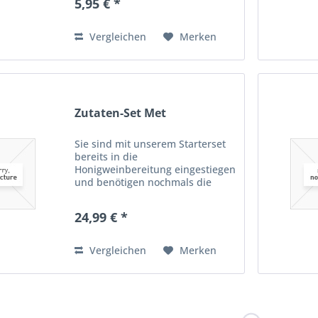
5,95 € *
und Hagebuttendesserwein v o r
der Gärung. Milchsäure...
Vergleichen
Merken
Zutaten-Set Met
Sie sind mit unserem Starterset
bereits in die
Honigweinbereitung eingestiegen
und benötigen nochmals die
Zutaten, dann ist dieses Zutaten-
Kit das richtige für Sie. Dieses Set
24,99 € *
enthält alle Mittel, die Sie für die
Met-Herstellung...
Vergleichen
Merken