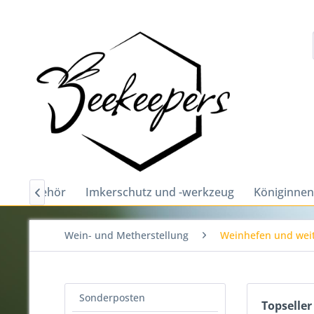
und -zubehör
Imkerschutz und -werkzeug
Königinnen

Wein- und Metherstellung
Weinhefen und weit
Sonderposten
Topseller