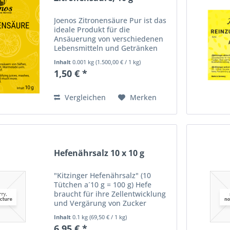
Joenos Zitronensäure Pur ist das
ideale Produkt für die
Ansäuerung von verschiedenen
Lebensmitteln und Getränken
wie Säften, Mosten, Maischen,
Inhalt
0.001 kg
(
1.500,00 €
/ 1 kg)
Weinen, Met sowie Marmeladen,
1,50 € *
Gelee und Konfitüren. Sie sorgt
für die perfekte Balance und
den...
Vergleichen
Merken
Hefenährsalz 10 x 10 g
"Kitzinger Hefenährsalz" (10
Tütchen a´10 g = 100 g) Hefe
braucht für ihre Zellentwicklung
und Vergärung von Zucker
Stickstoff. In gesunden, reifen
Inhalt
0.1 kg
(
69,50 €
/ 1 kg)
Früchten ist in der Regel genug
6,95 € *