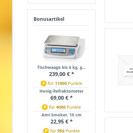
Bonusartikel
Tischwaage bis 6 kg, g...
239,00 € *
P
für
11000
Punkte
Honig-Refraktometer
69,00 € *
P
für
4000
Punkte
Ami Smoker, 10 cm
22,95 € *
P
für
950
Punkte