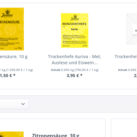
nensäure, 10 g
Trockenhefe Auriva - Met,
Trockenhef
Auslese und Eiswein...
1 kg
(
1.500,00 €
/ 1 kg)
Inhalt
0.005 kg
(
790,00 €
/ 1 kg)
Inhalt
0.005
1,50 € *
3,95 € *
2
Zitronensäure, 10 g