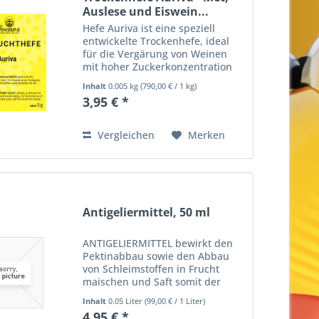
Auslese und Eiswein...
Hefe Auriva ist eine speziell
entwickelte Trockenhefe, ideal
für die Vergärung von Weinen
mit hoher Zuckerkonzentration
und einem gewünschten
Inhalt
0.005 kg
(
790,00 €
/ 1 kg)
mittleren Alkoholgehalt. Sie
3,95 € *
eignet sich hervorragend für die
Herstellung von Met, Auslesen
und...
Vergleichen
Merken
Antigeliermittel, 50 ml
ANTIGELIERMITTEL bewirkt den
Pektinabbau sowie den Abbau
von Schleimstoffen in Frucht
maischen und Saft somit der
besseren bzw. höheren
Inhalt
0.05 Liter
(
99,00 €
/ 1 Liter)
Saftausbeute beim Abpressen
4,95 € *