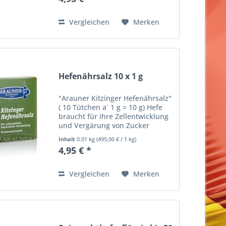
der Früchte. Das Antigeliermittel
ist flüssig und Benzoesäure...
Vergleichen
Merken
Hefenährsalz 10 x 1 g
"Arauner Kitzinger Hefenährsalz"
( 10 Tütchen a´ 1 g = 10 g) Hefe
braucht für ihre Zellentwicklung
und Vergärung von Zucker
Stickstoff. In gesunden, reifen
Inhalt
0.01 kg
(
495,00 €
/ 1 kg)
Früchten ist in der Regel genug
4,95 € *
Stickstoff vorhanden, damit die
Hefe den...
Vergleichen
Merken