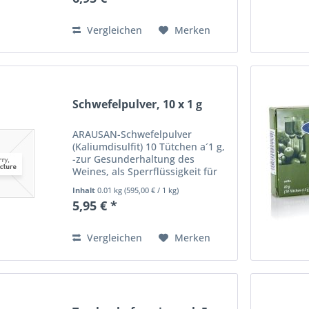
Stickstoff vorhanden, damit die
Hefe den Zuckergehalt...
Vergleichen
Merken
Schwefelpulver, 10 x 1 g
ARAUSAN-Schwefelpulver
(Kaliumdisulfit) 10 Tütchen a´1 g,
-zur Gesunderhaltung des
Weines, als Sperrflüssigkeit für
Gäraufsätze, zur
Inhalt
0.01 kg
(
595,00 €
/ 1 kg)
Keimfreimachung von Geräten,
5,95 € *
Korken, Flaschen. Normale
Dosierung: 1g auf 10 L Wein. ZUR
FARBERHALTUNG:...
Vergleichen
Merken