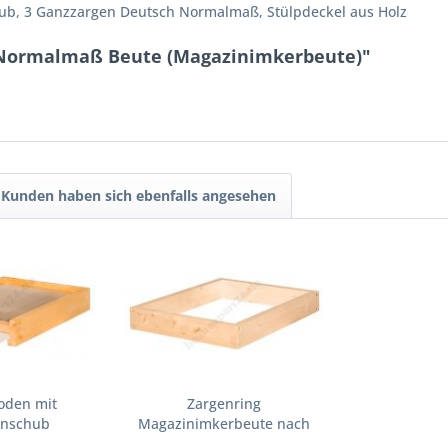
ub, 3 Ganzzargen Deutsch Normalmaß, Stülpdeckel aus Holz
 Normalmaß Beute (Magazinimkerbeute)"
Kunden haben sich ebenfalls angesehen
oden mit
Zargenring
inschub
Magazinimkerbeute nach
mkerbeute
Konzept "4B"