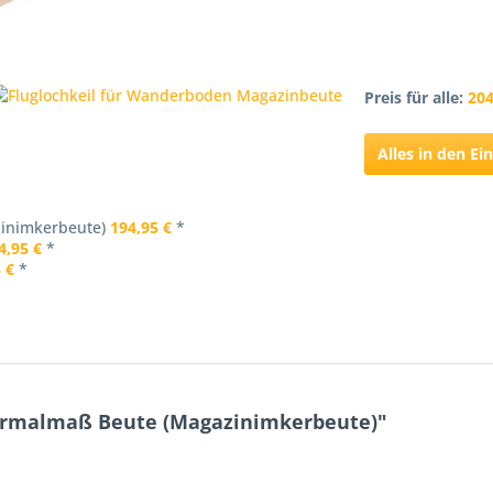
Preis für alle:
204
Alles in den E
inimkerbeute)
194,95 €
*
4,95 €
*
 €
*
ormalmaß Beute (Magazinimkerbeute)"