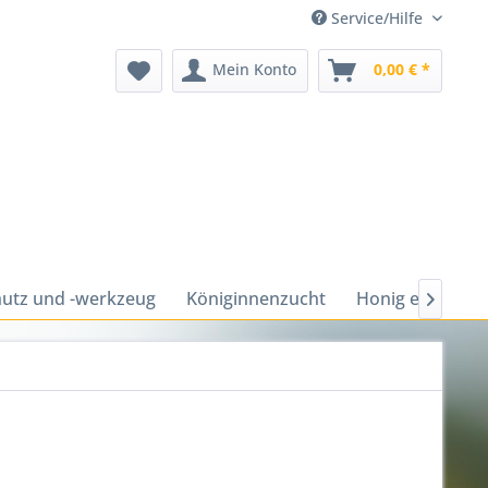
Service/Hilfe
Mein Konto
0,00 € *
utz und -werkzeug
Königinnenzucht
Honig ernten u
