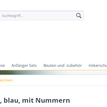
ine
Anfänger Sets
Beuten und -zubehör
Imkerschu
zeichnen
n, blau, mit Nummern