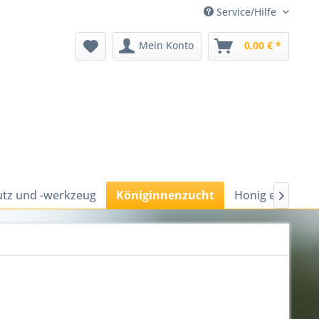
Service/Hilfe
Mein Konto
0,00 € *
tz und -werkzeug
Königinnenzucht
Honig ernten u
