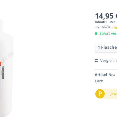
14,95 
Inhalt:
1 Liter
inkl. MwSt.
zzg
Sofort ver
Vergleic
Artikel-Nr.:
EAN:
P
Jetz