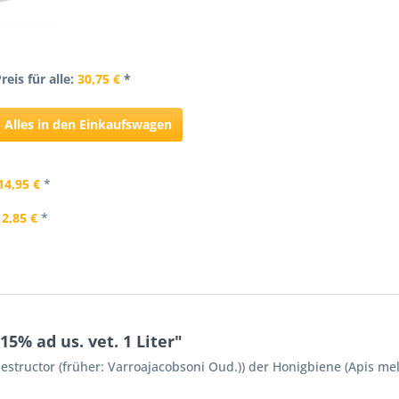
reis für alle:
30,75 €
*
Alles in den Einkaufswagen
14,95 €
*
2,85 €
*
5% ad us. vet. 1 Liter"
tructor (früher: Varroajacobsoni Oud.)) der Honigbiene (Apis mell