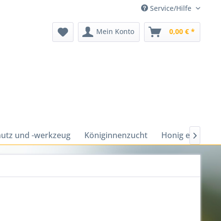
Service/Hilfe
Mein Konto
0,00 € *
utz und -werkzeug
Königinnenzucht
Honig ernten u
