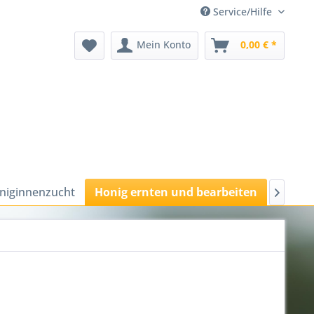
Service/Hilfe
Mein Konto
0,00 € *
niginnenzucht
Honig ernten und bearbeiten
Wachs
