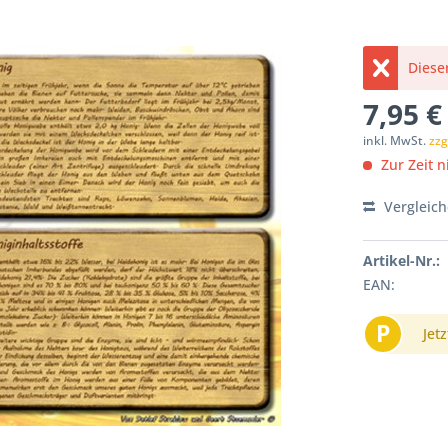
Dieser
7,95 €
inkl. MwSt.
zzg
Zur Zeit ni
Vergleic
Artikel-Nr.:
EAN:
P
Jetz