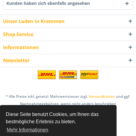
Kunden haben sich ebenfalls angesehen
Unser Laden in Kremmen
Shop Service
Informationen
Newsletter
* Alle Preise inkl. gesetzl. Mehrwertsteuer zzgl.
Versandkosten
und ggf.
Nachnahmegebühren, wenn nicht anders beschrieben
Diese Seite benutzt Cookies, um Ihnen das
AGB
Bestellung & Zahlung
Datenschutz
bestmögliche Erlebnis zu bieten.
Einlösebedingungen Gutscheine
Mehr Informationen