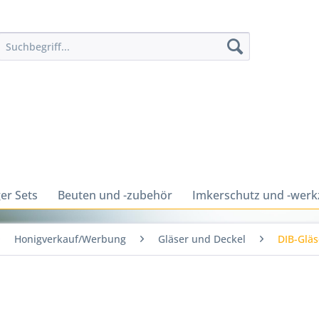
er Sets
Beuten und -zubehör
Imkerschutz und -wer
Honigverkauf/Werbung
Gläser und Deckel
DIB-Gläs